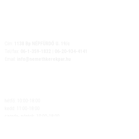
NÉMETH KERÉKPÁR SZAKÜZLET ÉS KERÉKPÁR
SZERVIZ
Cím:
1138 Bp NÉPFÜRDŐ U. 19/c
Tel/fax:
06-1-359-1832 | 06-20-934-4141
Email:
info@nemethkerekpar.hu
Nyári nyitva tartás
(Március 1. – Október 31.)
hétfő: 10:00-18:00
kedd: 11:00-18:00
szerda- péntek: 10:00-18:00
szombat: 10:00-13:00