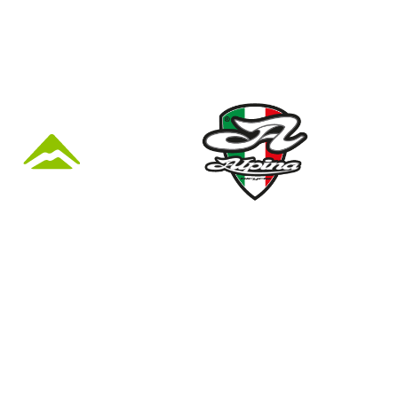
KÜZLET ÉS
Nyári nyitva tartás
(Március 1. – Október 31.)
hétfő: 10:00-18:00
kedd: 11:00-18:00