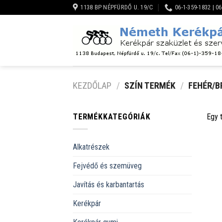
Skip
1138 BP NÉPFÜRDŐ U. 19/C
06-1-359-1832 | 0
to
content
KEZDŐLAP
/
SZÍN TERMÉK
/
FEHÉR/B
TERMÉKKATEGÓRIÁK
Egy 
Alkatrészek
Fejvédő és szemüveg
Javítás és karbantartás
Kerékpár