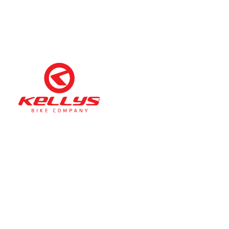
Téli nyitva tartás
(November 1. – Február 28.)
hétfő-péntek: 11:00-17:00
szombat: 10:00-13:00