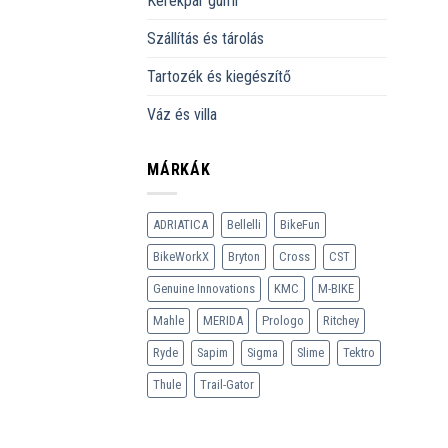
Kerékpár gumi
Szállítás és tárolás
Tartozék és kiegészítő
Váz és villa
MÁRKÁK
ADRIATICA
Bellelli
BikeFun
BikeWorkX
Bryton
Cross
CST
Genuine Innovations
KMC
M-BIKE
Mahle
MERIDA
Prologo
Ritchey
Ryde
Sapim
Sigma
Slime
Tektro
Thule
Trail-Gator