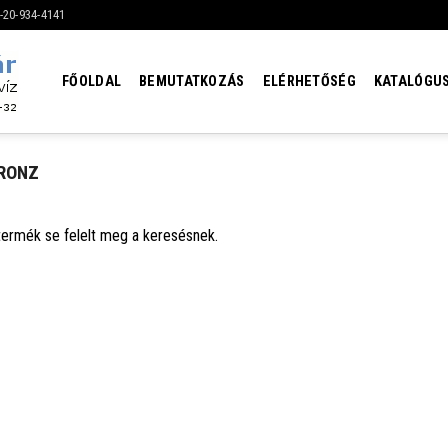
6-20-934-4141
FŐOLDAL
BEMUTATKOZÁS
ELÉRHETŐSÉG
KATALÓGU
RONZ
termék se felelt meg a keresésnek.