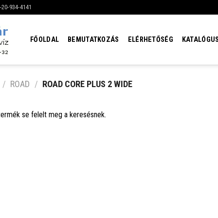
6-20-934-4141
FŐOLDAL
BEMUTATKOZÁS
ELÉRHETŐSÉG
KATALÓGU
/
ROAD
/
ROAD CORE PLUS 2 WIDE
termék se felelt meg a keresésnek.