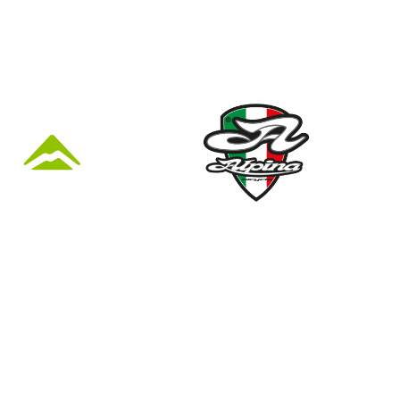
KÜZLET ÉS
Nyári nyitva tartás
(Március 1. – Október 31.)
hétfő: 10:00-18:00
kedd: 11:00-18:00