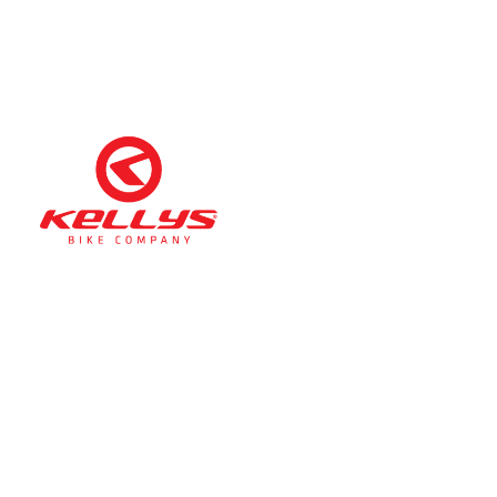
Téli nyitva tartás
(November 1. – Február 28.)
hétfő-péntek: 11:00-17:00
szombat: 10:00-13:00