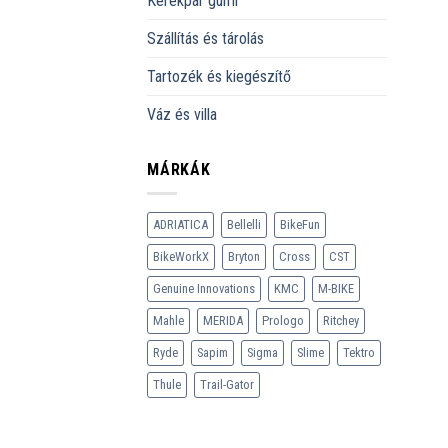
Kerékpár gumi
Szállítás és tárolás
Tartozék és kiegészítő
Váz és villa
MÁRKÁK
ADRIATICA
Bellelli
BikeFun
BikeWorkX
Bryton
Cross
CST
Genuine Innovations
KMC
M-BIKE
Mahle
MERIDA
Prologo
Ritchey
Ryde
Sapim
Sigma
Slime
Tektro
Thule
Trail-Gator