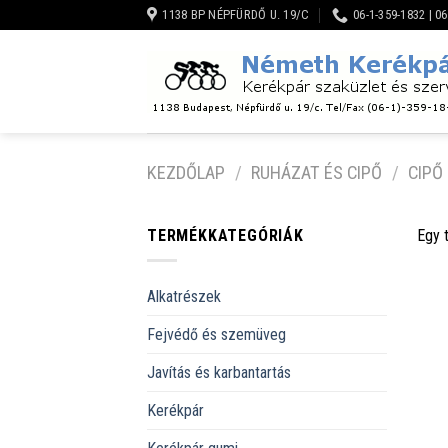
Skip
1138 BP NÉPFÜRDŐ U. 19/C
06-1-359-1832 | 0
to
content
KEZDŐLAP
/
RUHÁZAT ÉS CIPŐ
/
CIPŐ
TERMÉKKATEGÓRIÁK
Egy 
Alkatrészek
Fejvédő és szemüveg
Javítás és karbantartás
Kerékpár