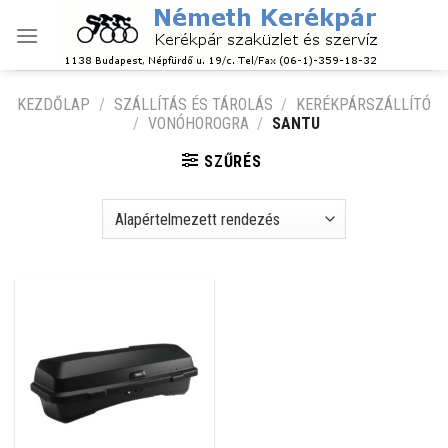
Skip
to
content
KEZDŐLAP
/
SZÁLLÍTÁS ÉS TÁROLÁS
/
KERÉKPÁRSZÁLLÍTÓ
/
VONÓHOROGRA
/
SANTU
SZŰRÉS