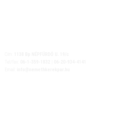
NÉMETH KERÉKPÁR SZAKÜZLET ÉS KERÉKPÁR
SZERVIZ
Cím:
1138 Bp NÉPFÜRDŐ U. 19/c
Tel/fax:
06-1-359-1832 | 06-20-934-4141
Email:
info@nemethkerekpar.hu
Nyári nyitva tartás
(Március 1. – Október 31.)
hétfő: 10:00-18:00
kedd: 11:00-18:00
szerda- péntek: 10:00-18:00
szombat: 10:00-13:00