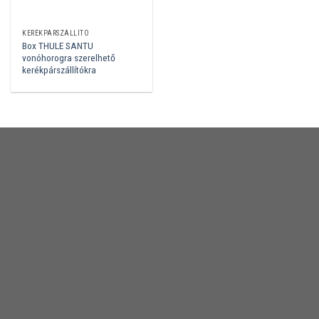
KERÉKPÁRSZÁLLÍTÓ
Box THULE SANTU
vonóhorogra szerelhető
kerékpárszállítókra