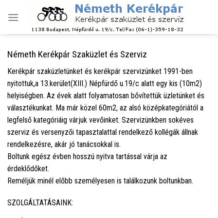
Skip
to
content
Németh Kerékpár Szaküzlet és Szerviz
Kerékpár szaküzletünket és kerékpár szervizünket 1991-ben
nyitottuk,a 13.kerület(XIII.) Népfürdő u.19/c alatt egy kis (10m2)
helyiségben. Az évek alatt folyamatosan bővítettük üzletünket és
választékunkat. Ma már közel 60m2, az alsó középkategóriától a
legfelső kategóriáig várjuk vevőinket. Szervizünkben sokéves
szerviz és versenyzői tapasztalattal rendelkező kollégák állnak
rendelkezésre, akár jó tanácsokkal is.
Boltunk egész évben hosszú nyitva tartással várja az
érdeklődőket.
Reméljük minél előbb személyesen is találkozunk boltunkban.
SZOLGÁLTATÁSAINK: