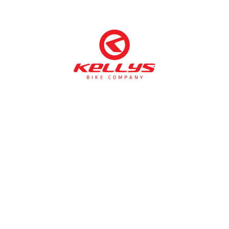
NÉMETH KERÉKPÁR SZAKÜZLET ÉS KERÉKPÁR
SZERVIZ
Cím:
1138 Bp NÉPFÜRDŐ U. 19/c
Tel/fax:
06-1-359-1832 | 06-20-934-4141
Email:
info@nemethkerekpar.hu