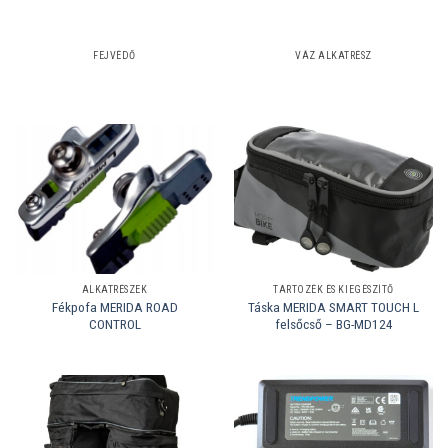
FEJVÉDŐ
VÁZ ALKATRÉSZ
ALKATRÉSZEK
TARTOZÉK ÉS KIEGÉSZÍTŐ
Fékpofa MERIDA ROAD
Táska MERIDA SMART TOUCH L
CONTROL
felsőcső – BG-MD124