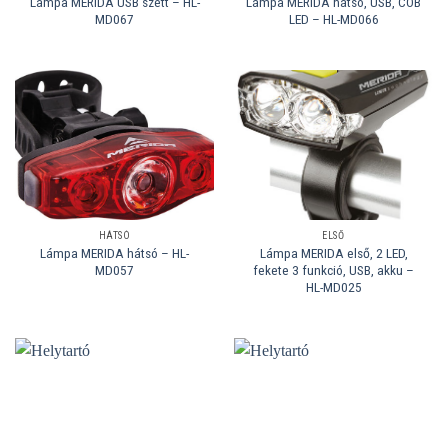
Lámpa MERIDA USB szett – HL-
Lámpa MERIDA hátsó, USB, COB
MD067
LED – HL-MD066
HÁTSÓ
ELSŐ
Lámpa MERIDA hátsó – HL-
Lámpa MERIDA első, 2 LED,
MD057
fekete 3 funkció, USB, akku –
HL-MD025