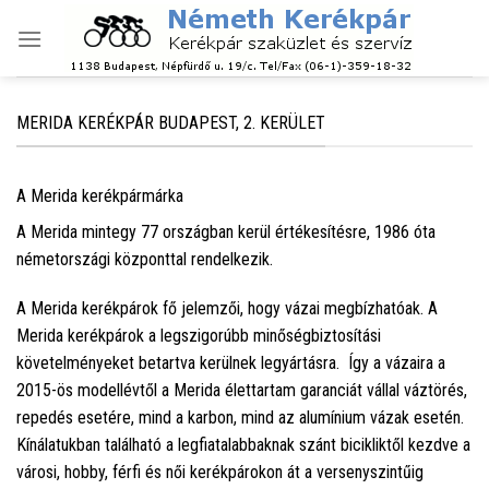
Skip
to
content
MERIDA KERÉKPÁR BUDAPEST, 2. KERÜLET
A Merida kerékpármárka
A Merida mintegy 77 országban kerül értékesítésre, 1986 óta
németországi központtal rendelkezik.
A Merida kerékpárok fő jelemzői, hogy vázai megbízhatóak. A
Merida kerékpárok a legszigorúbb minőségbiztosítási
követelményeket betartva kerülnek legyártásra. Így a vázaira a
2015-ös modellévtől a Merida élettartam garanciát vállal váztörés,
repedés esetére, mind a karbon, mind az alumínium vázak esetén.
Kínálatukban található a legfiatalabbaknak szánt bicikliktől kezdve a
városi, hobby, férfi és női kerékpárokon át a versenyszintűig