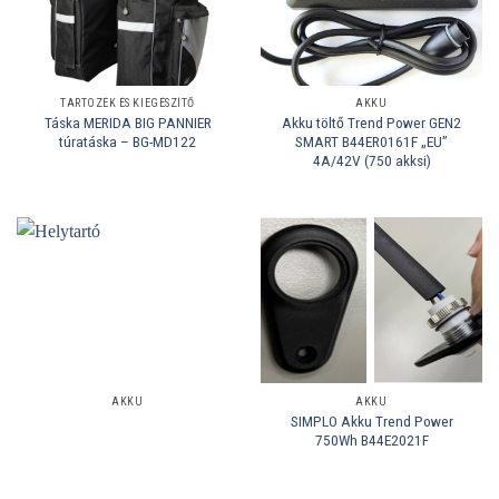
TARTOZÉK ÉS KIEGÉSZÍTŐ
AKKU
Táska MERIDA BIG PANNIER
Akku töltő Trend Power GEN2
túratáska – BG-MD122
SMART B44ER0161F „EU”
4A/42V (750 akksi)
AKKU
AKKU
SIMPLO Akku Trend Power
750Wh B44E2021F