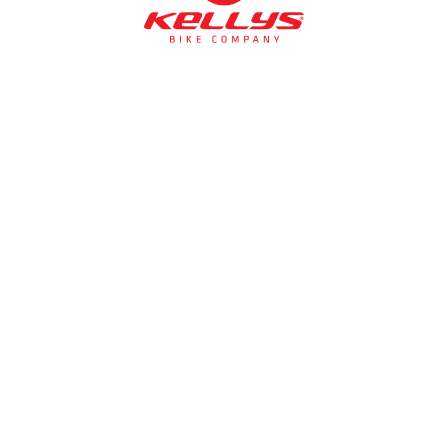
NÉMETH KERÉKPÁR SZAKÜZLET ÉS KERÉKPÁR
SZERVIZ
Cím:
1138 Bp NÉPFÜRDŐ U. 19/c
Tel/fax:
06-1-359-1832 | 06-20-934-4141
Email:
info@nemethkerekpar.hu
Nyári nyitva tartás
(Március 1. – Október 31.)
hétfő: 10:00-18:00
kedd: 11:00-18:00