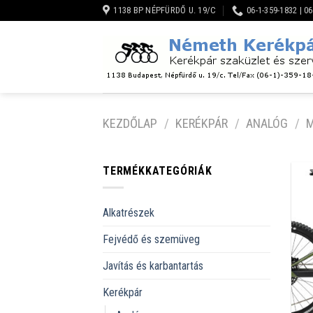
Skip
1138 BP NÉPFÜRDŐ U. 19/C
06-1-359-1832 | 0
to
content
KEZDŐLAP
/
KERÉKPÁR
/
ANALÓG
/
M
TERMÉKKATEGÓRIÁK
Alkatrészek
Fejvédő és szemüveg
Javítás és karbantartás
Kerékpár