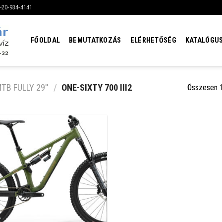
6-20-934-4141
FŐOLDAL
BEMUTATKOZÁS
ELÉRHETŐSÉG
KATALÓGU
TB FULLY 29''
/
ONE-SIXTY 700 III2
Összesen 1 