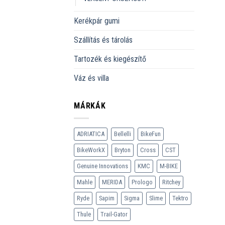
Kerékpár gumi
Szállítás és tárolás
Tartozék és kiegészítő
Váz és villa
MÁRKÁK
ADRIATICA
Bellelli
BikeFun
BikeWorkX
Bryton
Cross
CST
Genuine Innovations
KMC
M-BIKE
Mahle
MERIDA
Prologo
Ritchey
Ryde
Sapim
Sigma
Slime
Tektro
Thule
Trail-Gator