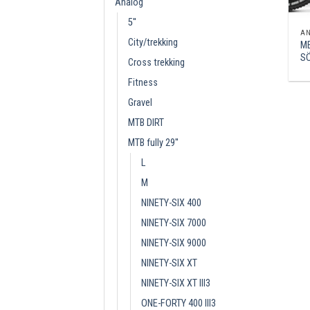
Analóg
5''
A
City/trekking
ME
S
Cross trekking
Fitness
Gravel
MTB DIRT
MTB fully 29''
L
M
NINETY-SIX 400
NINETY-SIX 7000
NINETY-SIX 9000
NINETY-SIX XT
NINETY-SIX XT III3
ONE-FORTY 400 III3