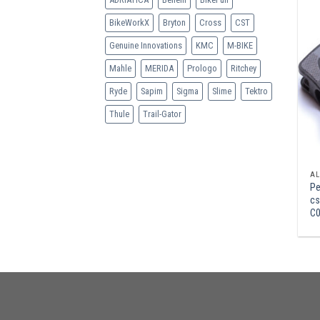
BikeWorkX
Bryton
Cross
CST
Genuine Innovations
KMC
M-BIKE
Mahle
MERIDA
Prologo
Ritchey
Ryde
Sapim
Sigma
Slime
Tektro
Thule
Trail-Gator
AL
Pe
cs
C0