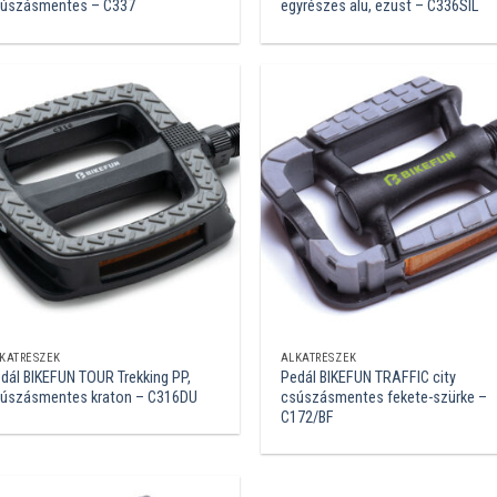
úszásmentes – C337
egyrészes alu, ezüst – C336SIL
KATRÉSZEK
ALKATRÉSZEK
dál BIKEFUN TOUR Trekking PP,
Pedál BIKEFUN TRAFFIC city
úszásmentes kraton – C316DU
csúszásmentes fekete-szürke –
C172/BF