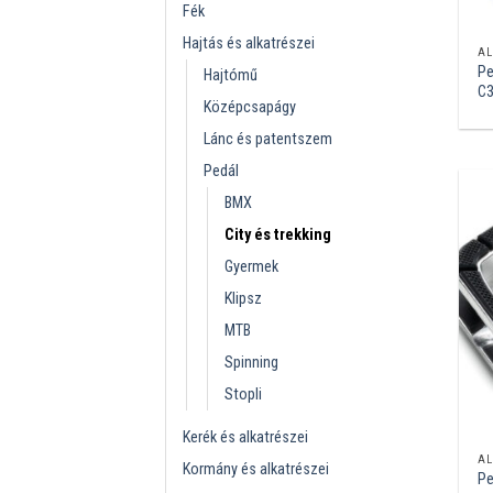
Fék
Hajtás és alkatrészei
AL
Pe
Hajtómű
C3
Középcsapágy
Lánc és patentszem
Pedál
BMX
City és trekking
Gyermek
Klipsz
MTB
Spinning
Stopli
Kerék és alkatrészei
AL
Kormány és alkatrészei
Pe