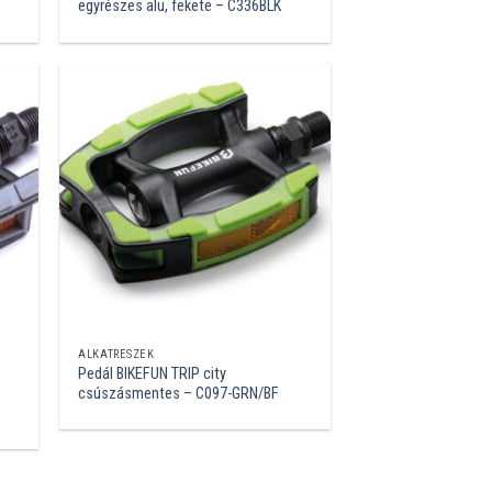
egyrészes alu, fekete – C336BLK
ALKATRÉSZEK
Pedál BIKEFUN TRIP city
csúszásmentes – C097-GRN/BF