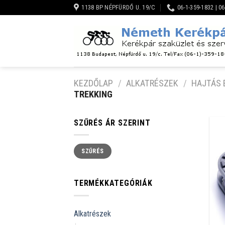
Skip
1138 BP NÉPFÜRDŐ U. 19/C
06-1-359-1832 | 0
to
content
KEZDŐLAP
/
ALKATRÉSZEK
/
HAJTÁS 
TREKKING
SZŰRÉS ÁR SZERINT
Min
Max
SZŰRÉS
ár
ár
TERMÉKKATEGÓRIÁK
Alkatrészek