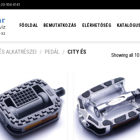
6-20-934-4141
FŐOLDAL
BEMUTATKOZÁS
ELÉRHETŐSÉG
KATALÓGU
ÉS ALKATRÉSZEI
/
PEDÁL
/
CITY ÉS
Showing all 10