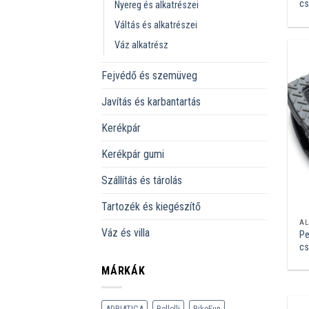
cs
Nyereg és alkatrészei
Váltás és alkatrészei
Váz alkatrész
Fejvédő és szemüveg
Javítás és karbantartás
Kerékpár
Kerékpár gumi
Szállítás és tárolás
Tartozék és kiegészítő
AL
Váz és villa
Pe
cs
MÁRKÁK
ADRIATICA
Bellelli
BikeFun