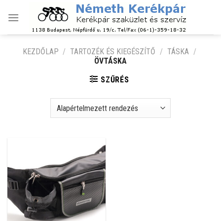
Skip
to
content
KEZDŐLAP
/
TARTOZÉK ÉS KIEGÉSZÍTŐ
/
TÁSKA
/
ÖVTÁSKA
SZŰRÉS