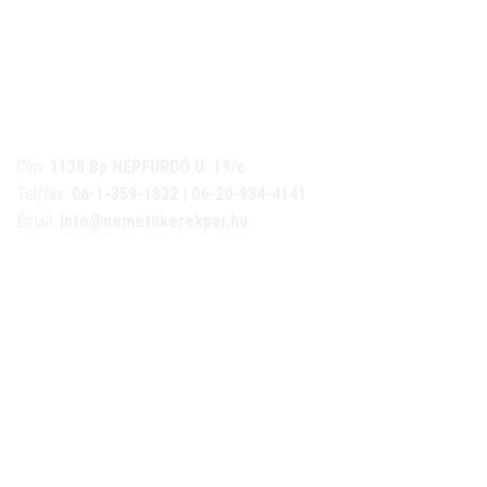
NÉMETH KERÉKPÁR SZAKÜZLET ÉS KERÉKPÁR
SZERVIZ
Cím:
1138 Bp NÉPFÜRDŐ U. 19/c
Tel/fax:
06-1-359-1832 | 06-20-934-4141
Email:
info@nemethkerekpar.hu
Nyári nyitva tartás
(Március 1. – Október 31.)
hétfő: 10:00-18:00
kedd: 11:00-18:00
szerda- péntek: 10:00-18:00
szombat: 10:00-13:00