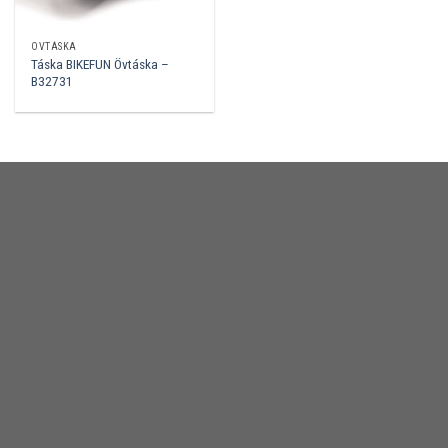
ÖVTÁSKA
Táska BIKEFUN Övtáska –
B32731