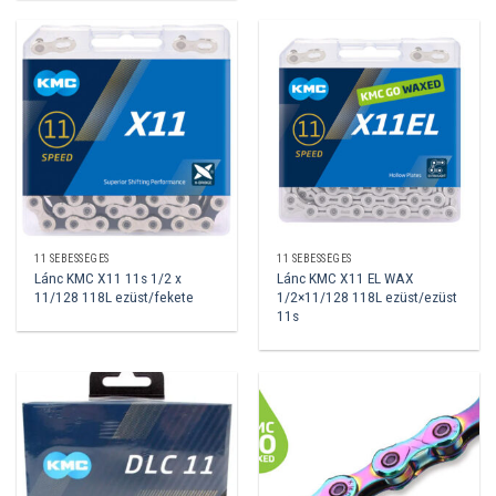
11 SEBESSÉGES
11 SEBESSÉGES
Lánc KMC X11 11s 1/2 x
Lánc KMC X11 EL WAX
11/128 118L ezüst/fekete
1/2×11/128 118L ezüst/ezüst
11s