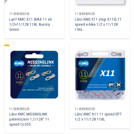
11 SEBESSÉGES
11 SEBESSÉGES
Lan? KMC X11 WAX 11 vit.
Lánc KMC E11 (régi X11E) 11
1/2×11/128 118L Aurora
speed e-bike 1/2 x 11/128
Green
136L
11 SEBESSÉGES
11 SEBESSÉGES
Lánc KMC MISSINGLINK
Lánc KMC X11 11 speed EPT
patentszem 1,1/128″ 11
1/2 x 11/128 118L
speed CL555