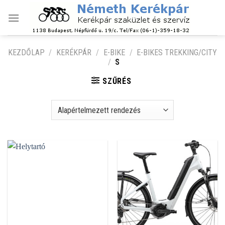
Skip
to
content
KEZDŐLAP
/
KERÉKPÁR
/
E-BIKE
/
E-BIKES TREKKING/CITY
/
S
SZŰRÉS