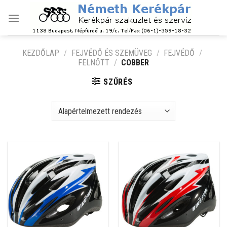
Skip
to
content
KEZDŐLAP
/
FEJVÉDŐ ÉS SZEMÜVEG
/
FEJVÉDŐ
/
FELNŐTT
/
COBBER
SZŰRÉS