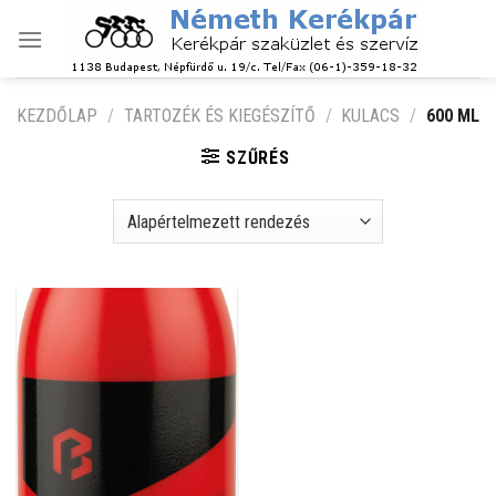
Skip
to
content
KEZDŐLAP
/
TARTOZÉK ÉS KIEGÉSZÍTŐ
/
KULACS
/
600 ML
SZŰRÉS