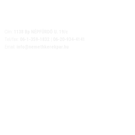
NÉMETH KERÉKPÁR SZAKÜZLET ÉS KERÉKPÁR
SZERVIZ
Cím:
1138 Bp NÉPFÜRDŐ U. 19/c
Tel/fax:
06-1-359-1832 | 06-20-934-4141
Email:
info@nemethkerekpar.hu
Nyári nyitva tartás
(Március 1. – Október 31.)
hétfő: 10:00-18:00
kedd: 11:00-18:00
szerda- péntek: 10:00-18:00
szombat: 10:00-13:00
Téli nyitva tartás