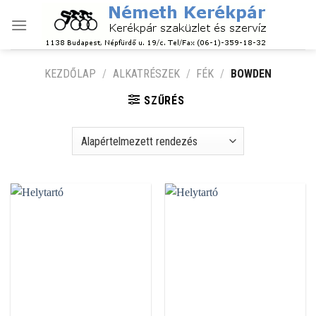
Skip
to
content
KEZDŐLAP
/
ALKATRÉSZEK
/
FÉK
/
BOWDEN
SZŰRÉS