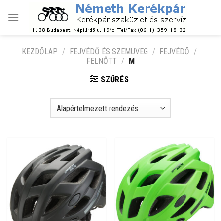
Skip
to
content
KEZDŐLAP
/
FEJVÉDŐ ÉS SZEMÜVEG
/
FEJVÉDŐ
/
FELNŐTT
/
M
SZŰRÉS