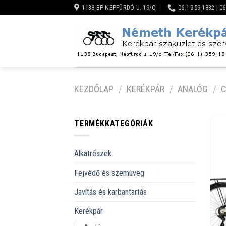
Skip
1138 BP NÉPFÜRDŐ U. 19/C
06-1-359-1832 | 0
to
content
KEZDŐLAP
/
KERÉKPÁR
/
ANALÓG
/
C
TERMÉKKATEGÓRIÁK
Alkatrészek
Fejvédő és szemüveg
Javítás és karbantartás
Kerékpár