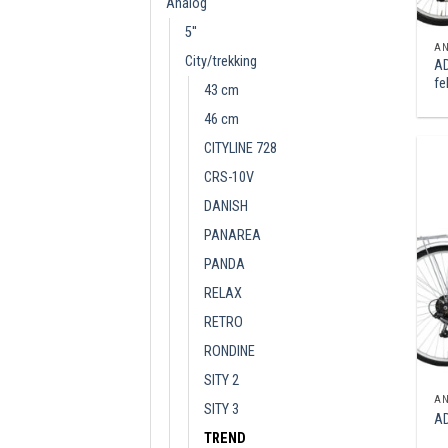
Analóg
5''
A
City/trekking
AD
fe
43 cm
46 cm
CITYLINE 728
CRS-10V
DANISH
PANAREA
PANDA
RELAX
RETRO
RONDINE
SITY 2
A
SITY 3
AD
TREND