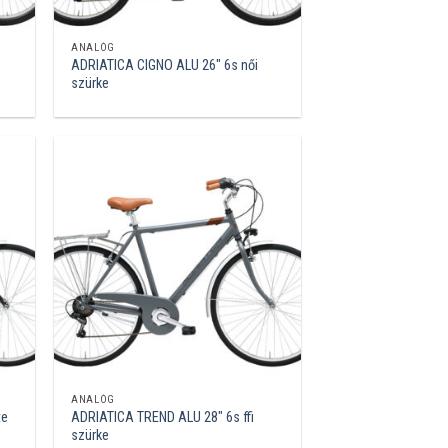
ANALÓG
ADRIATICA CIGNO ALU 26″ 6s női
szürke
ANALÓG
te
ADRIATICA TREND ALU 28″ 6s ffi
szürke