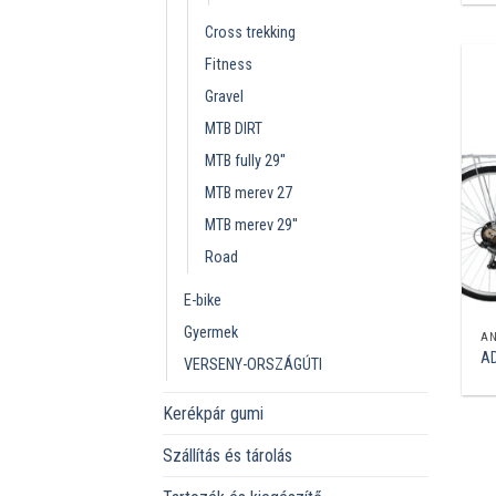
Cross trekking
Fitness
Gravel
MTB DIRT
MTB fully 29''
MTB merev 27
MTB merev 29''
Road
E-bike
Gyermek
A
AD
VERSENY-ORSZÁGÚTI
Kerékpár gumi
Szállítás és tárolás