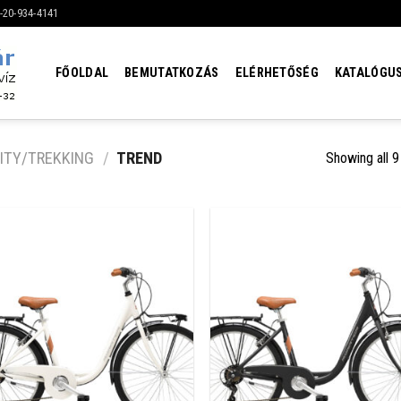
6-20-934-4141
FŐOLDAL
BEMUTATKOZÁS
ELÉRHETŐSÉG
KATALÓGU
ITY/TREKKING
/
TREND
Showing all 9