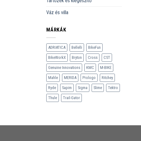
Tartozék és kiegészítő
Váz és villa
MÁRKÁK
ADRIATICA
Bellelli
BikeFun
BikeWorkX
Bryton
Cross
CST
Genuine Innovations
KMC
M-BIKE
Mahle
MERIDA
Prologo
Ritchey
Ryde
Sapim
Sigma
Slime
Tektro
Thule
Trail-Gator