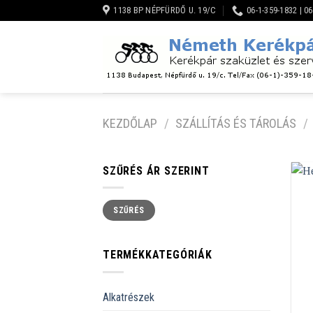
Skip
1138 BP NÉPFÜRDŐ U. 19/C
06-1-359-1832 | 0
to
content
KEZDŐLAP
/
SZÁLLÍTÁS ÉS TÁROLÁS
/
SZŰRÉS ÁR SZERINT
Min
Max
SZŰRÉS
ár
ár
TERMÉKKATEGÓRIÁK
Alkatrészek