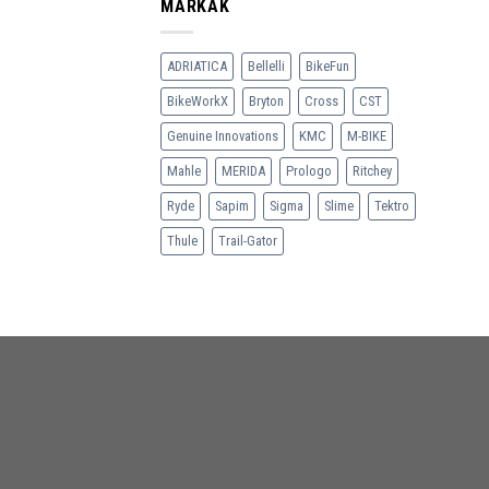
MÁRKÁK
ADRIATICA
Bellelli
BikeFun
BikeWorkX
Bryton
Cross
CST
Genuine Innovations
KMC
M-BIKE
Mahle
MERIDA
Prologo
Ritchey
Ryde
Sapim
Sigma
Slime
Tektro
Thule
Trail-Gator