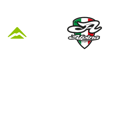
KÜZLET ÉS
Nyári nyitva tartás
(Március 1. – Október 31.)
hétfő: 10:00-18:00
kedd: 11:00-18:00
41
szerda- péntek: 10:00-18:00
szombat: 10:00-13:00