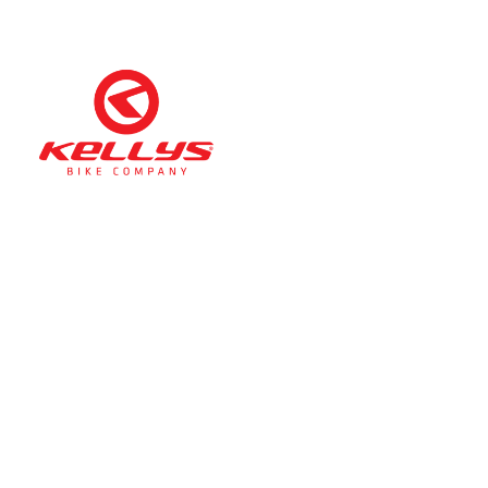
Téli nyitva tartás
(November 1. – Február 28.)
hétfő-péntek: 11:00-17:00
szombat: 10:00-13:00