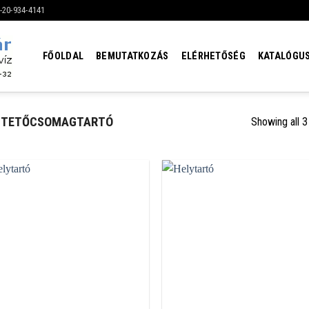
6-20-934-4141
FŐOLDAL
BEMUTATKOZÁS
ELÉRHETŐSÉG
KATALÓGU
TETŐCSOMAGTARTÓ
Showing all 3