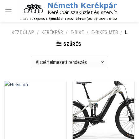
Skip
to
content
KEZDŐLAP
/
KERÉKPÁR
/
E-BIKE
/
E-BIKES MTB
/
L
SZŰRÉS