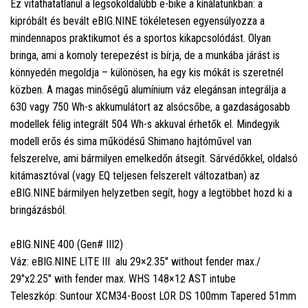
Ez vitathatatlanul a legsokoldalúbb e-bike a kínálatunkban: a
kipróbált és bevált eBIG.NINE tökéletesen egyensúlyozza a
mindennapos praktikumot és a sportos kikapcsolódást. Olyan
bringa, ami a komoly terepezést is bírja, de a munkába járást is
könnyedén megoldja – különösen, ha egy kis mókát is szeretnél
közben. A magas minőségű alumínium váz elegánsan integrálja a
630 vagy 750 Wh-s akkumulátort az alsócsőbe, a gazdaságosabb
modellek félig integrált 504 Wh-s akkuval érhetők el. Mindegyik
modell erős és sima működésű Shimano hajtóművel van
felszerelve, ami bármilyen emelkedőn átsegít. Sárvédőkkel, oldalsó
kitámasztóval (vagy EQ teljesen felszerelt változatban) az
eBIG.NINE bármilyen helyzetben segít, hogy a legtöbbet hozd ki a
bringázásból.
eBIG.NINE 400 (Gen# III2)
Váz: eBIG.NINE LITE III alu 29×2.35" without fender max./
29"x2.25" with fender max. WHS 148×12 AST intube
Teleszkóp: Suntour XCM34-Boost LOR DS 100mm Tapered 51mm