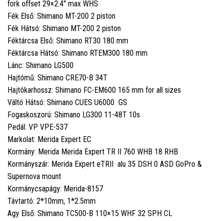
fork offset 29×2.4" max WHS
Fék Első: Shimano MT-200 2 piston
Fék Hátsó: Shimano MT-200 2 piston
Féktárcsa Első: Shimano RT30 180 mm
Féktárcsa Hátsó: Shimano RTEM300 180 mm
Lánc: Shimano LG500
Hajtómű: Shimano CRE70-B 34T
Hajtókarhossz: Shimano FC-EM600 165 mm for all sizes
Váltó Hátsó: Shimano CUES U6000 GS
Fogaskoszorú: Shimano LG300 11-48T 10s
Pedál: VP VPE-537
Markolat: Merida Expert EC
Kormány: Merida Merida Expert TR II 760 WHB 18 RHB
Kormányszár: Merida Expert eTRII alu 35 DSH 0 ASD GoPro &
Supernova mount
Kormánycsapágy: Merida-8157
Távtartó: 2*10mm, 1*2.5mm
Agy Első: Shimano TC500-B 110×15 WHF 32 SPH CL