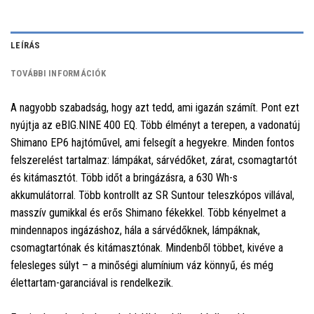
LEÍRÁS
TOVÁBBI INFORMÁCIÓK
A nagyobb szabadság, hogy azt tedd, ami igazán számít. Pont ezt
nyújtja az eBIG.NINE 400 EQ. Több élményt a terepen, a vadonatúj
Shimano EP6 hajtóművel, ami felsegít a hegyekre. Minden fontos
felszerelést tartalmaz: lámpákat, sárvédőket, zárat, csomagtartót
és kitámasztót. Több időt a bringázásra, a 630 Wh-s
akkumulátorral. Több kontrollt az SR Suntour teleszkópos villával,
masszív gumikkal és erős Shimano fékekkel. Több kényelmet a
mindennapos ingázáshoz, hála a sárvédőknek, lámpáknak,
csomagtartónak és kitámasztónak. Mindenből többet, kivéve a
felesleges súlyt – a minőségi alumínium váz könnyű, és még
élettartam-garanciával is rendelkezik.