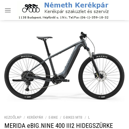
Skip
to
content
KEZDŐLAP
/
KERÉKPÁR
/
E-BIKE
/
E-BIKES MTB
/
L
MERIDA eBIG.NINE 400 III2 HIDEGSZÜRKE