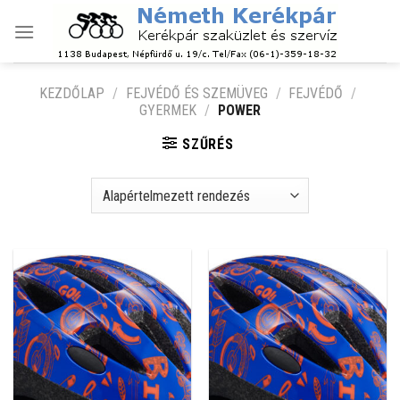
Skip
to
content
KEZDŐLAP
/
FEJVÉDŐ ÉS SZEMÜVEG
/
FEJVÉDŐ
/
GYERMEK
/
POWER
SZŰRÉS