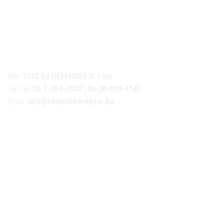
NÉMETH KERÉKPÁR SZAKÜZLET ÉS KERÉKPÁR
SZERVIZ
Cím:
1138 Bp NÉPFÜRDŐ U. 19/c
Tel/fax:
06-1-359-1832 | 06-20-934-4141
Email:
info@nemethkerekpar.hu
Nyári nyitva tartás
(Március 1. – Október 31.)
hétfő: 10:00-18:00
kedd: 11:00-18:00
szerda- péntek: 10:00-18:00
szombat: 10:00-13:00