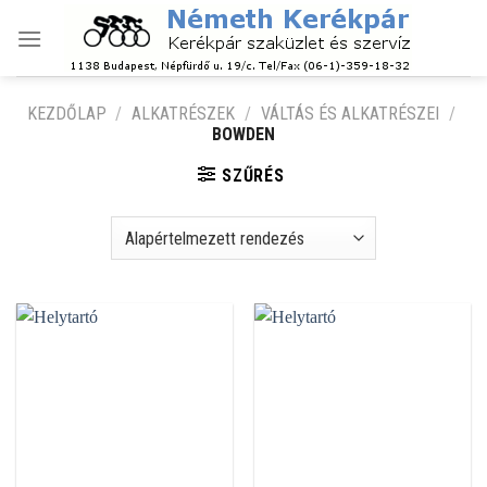
Skip
to
content
KEZDŐLAP
/
ALKATRÉSZEK
/
VÁLTÁS ÉS ALKATRÉSZEI
/
BOWDEN
SZŰRÉS