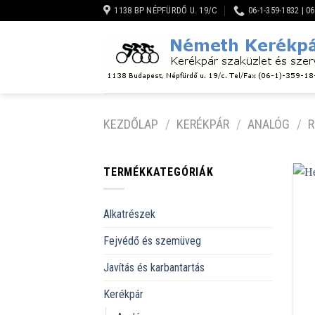
Skip
1138 BP NÉPFÜRDŐ U. 19/C
06-1-359-1832 | 0
to
content
KEZDŐLAP
/
KERÉKPÁR
/
ANALÓG
/
TERMÉKKATEGÓRIÁK
Alkatrészek
Fejvédő és szemüveg
Javítás és karbantartás
Kerékpár