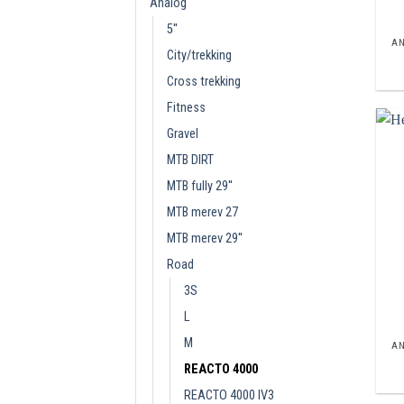
Analóg
5''
A
City/trekking
Cross trekking
Fitness
Gravel
MTB DIRT
MTB fully 29''
MTB merev 27
MTB merev 29''
Road
3S
L
M
A
REACTO 4000
REACTO 4000 IV3