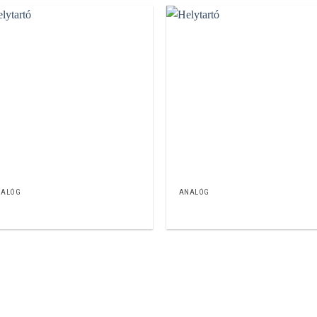
NALÓG
ANALÓG