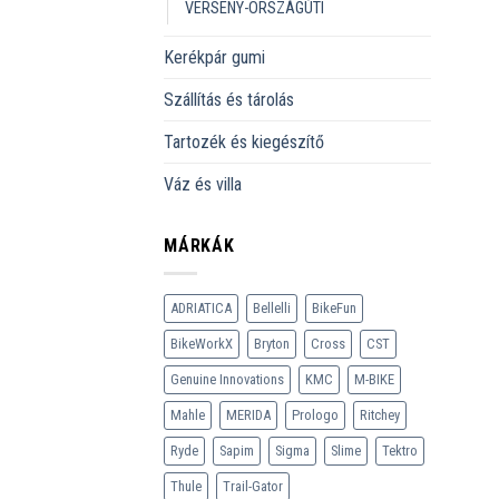
VERSENY-ORSZÁGÚTI
Kerékpár gumi
Szállítás és tárolás
Tartozék és kiegészítő
Váz és villa
MÁRKÁK
ADRIATICA
Bellelli
BikeFun
BikeWorkX
Bryton
Cross
CST
Genuine Innovations
KMC
M-BIKE
Mahle
MERIDA
Prologo
Ritchey
Ryde
Sapim
Sigma
Slime
Tektro
Thule
Trail-Gator