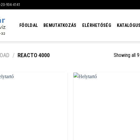
6-20-934-4141
FŐOLDAL
BEMUTATKOZÁS
ELÉRHETŐSÉG
KATALÓGU
ROAD
/
REACTO 4000
Showing all 9