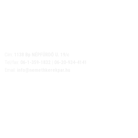
NÉMETH KERÉKPÁR SZAKÜZLET ÉS KERÉKPÁR
SZERVIZ
Cím:
1138 Bp NÉPFÜRDŐ U. 19/c
Tel/fax:
06-1-359-1832 | 06-20-934-4141
Email:
info@nemethkerekpar.hu
Nyári nyitva tartás
(Március 1. – Október 31.)
hétfő: 10:00-18:00
kedd: 11:00-18:00
szerda- péntek: 10:00-18:00
szombat: 10:00-13:00