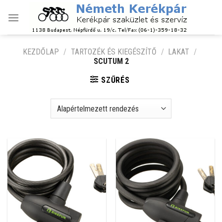
Skip
to
content
KEZDŐLAP
/
TARTOZÉK ÉS KIEGÉSZÍTŐ
/
LAKAT
/
SCUTUM 2
SZŰRÉS