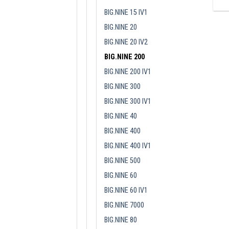
BIG.NINE 15 IV1
BIG.NINE 20
BIG.NINE 20 IV2
BIG.NINE 200
BIG.NINE 200 IV1
BIG.NINE 300
BIG.NINE 300 IV1
BIG.NINE 40
BIG.NINE 400
BIG.NINE 400 IV1
BIG.NINE 500
BIG.NINE 60
BIG.NINE 60 IV1
BIG.NINE 7000
BIG.NINE 80