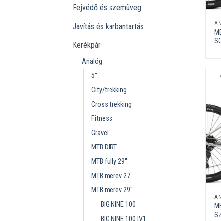
Fejvédő és szemüveg
A
Javítás és karbantartás
ME
SÖ
Kerékpár
Analóg
5''
City/trekking
Cross trekking
Fitness
Gravel
MTB DIRT
MTB fully 29''
MTB merev 27
MTB merev 29''
A
BIG.NINE 100
ME
SZ
BIG.NINE 100 IV1