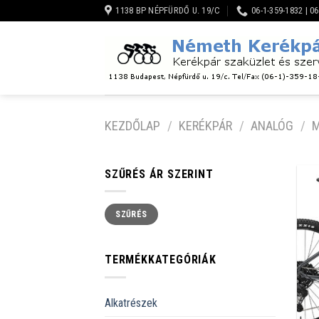
Skip
1138 BP NÉPFÜRDŐ U. 19/C
06-1-359-1832 | 0
to
content
KEZDŐLAP
/
KERÉKPÁR
/
ANALÓG
/
M
SZŰRÉS ÁR SZERINT
Min
Max
SZŰRÉS
ár
ár
TERMÉKKATEGÓRIÁK
Alkatrészek