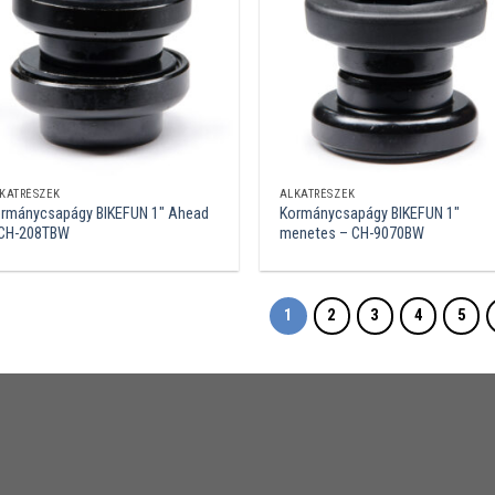
KATRÉSZEK
ALKATRÉSZEK
rmánycsapágy BIKEFUN 1″ Ahead
Kormánycsapágy BIKEFUN 1″
 CH-208TBW
menetes – CH-9070BW
1
2
3
4
5