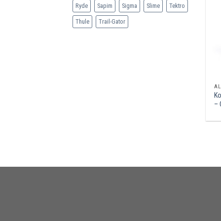
Ryde
Sapim
Sigma
Slime
Tektro
Thule
Trail-Gator
AL
Ko
–