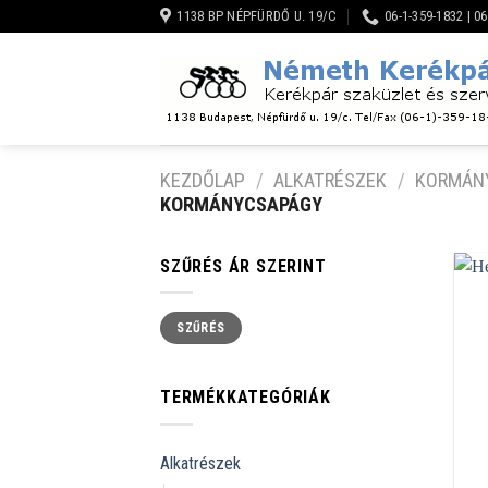
Skip
1138 BP NÉPFÜRDŐ U. 19/C
06-1-359-1832 | 0
to
content
KEZDŐLAP
/
ALKATRÉSZEK
/
KORMÁNY
KORMÁNYCSAPÁGY
SZŰRÉS ÁR SZERINT
Min
Max
SZŰRÉS
ár
ár
TERMÉKKATEGÓRIÁK
Alkatrészek