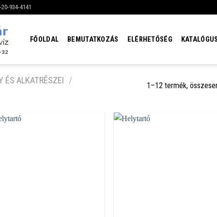
6-20-934-4141
FŐOLDAL
BEMUTATKOZÁS
ELÉRHETŐSÉG
KATALÓGU
 ÉS ALKATRÉSZEI
/
1–12 termék, összese