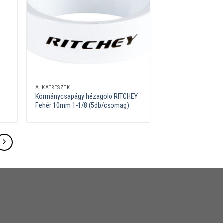
ALKATRÉSZEK
Kormánycsapágy hézagoló RITCHEY
Fehér 10mm 1-1/8 (5db/csomag)