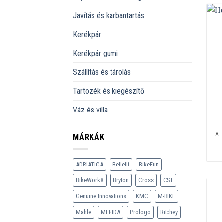
Javítás és karbantartás
Kerékpár
Kerékpár gumi
Szállítás és tárolás
Tartozék és kiegészítő
Váz és villa
AL
MÁRKÁK
ADRIATICA
Bellelli
BikeFun
BikeWorkX
Bryton
Cross
CST
Genuine Innovations
KMC
M-BIKE
Mahle
MERIDA
Prologo
Ritchey