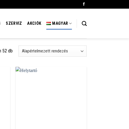
S
SZERVIZ
AKCIÓK
MAGYAR
n 52 db