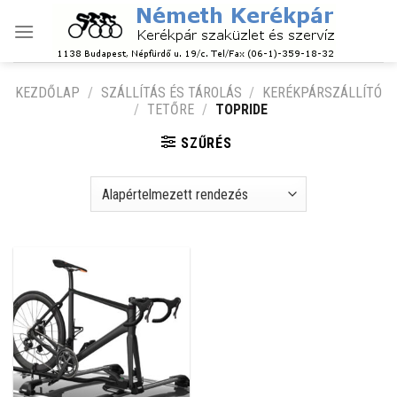
Skip
to
content
KEZDŐLAP
/
SZÁLLÍTÁS ÉS TÁROLÁS
/
KERÉKPÁRSZÁLLÍTÓ
/
TETŐRE
/
TOPRIDE
SZŰRÉS