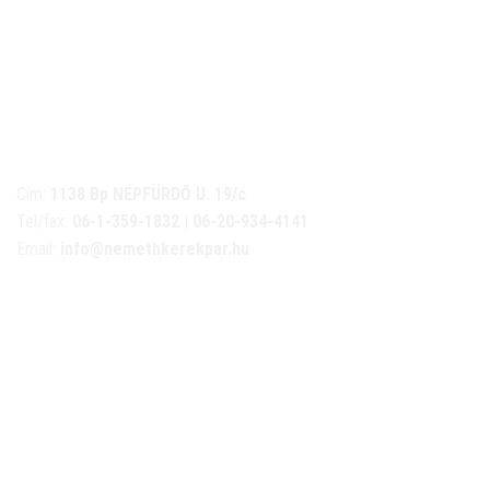
NÉMETH KERÉKPÁR SZAKÜZLET ÉS KERÉKPÁR
SZERVIZ
Cím:
1138 Bp NÉPFÜRDŐ U. 19/c
Tel/fax:
06-1-359-1832 | 06-20-934-4141
Email:
info@nemethkerekpar.hu
Nyári nyitva tartás
(Március 1. – Október 31.)
hétfő: 10:00-18:00
kedd: 11:00-18:00
szerda- péntek: 10:00-18:00
szombat: 10:00-13:00