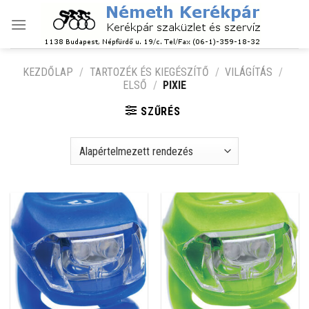
Skip
to
content
KEZDŐLAP
/
TARTOZÉK ÉS KIEGÉSZÍTŐ
/
VILÁGÍTÁS
/
ELSŐ
/
PIXIE
SZŰRÉS