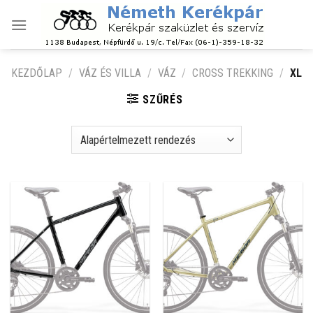
Skip
to
content
KEZDŐLAP
/
VÁZ ÉS VILLA
/
VÁZ
/
CROSS TREKKING
/
XL
SZŰRÉS