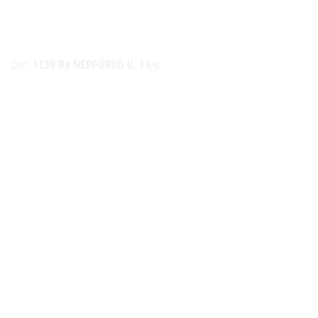
NÉMETH KERÉKPÁR SZAKÜZLET ÉS KERÉKPÁR
SZERVIZ
Cím:
1138 Bp NÉPFÜRDŐ U. 19/c
Tel/fax:
06-1-359-1832 | 06-20-934-4141
Email:
info@nemethkerekpar.hu
Nyári nyitva tartás
(Március 1. – Október 31.)
hétfő: 10:00-18:00
kedd: 11:00-18:00
szerda- péntek: 10:00-18:00
szombat: 10:00-13:00
Téli nyitva tartás