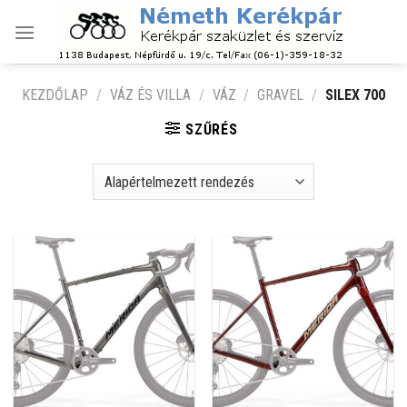
Skip
to
content
KEZDŐLAP
/
VÁZ ÉS VILLA
/
VÁZ
/
GRAVEL
/
SILEX 700
SZŰRÉS