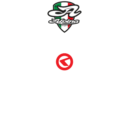
NÉMETH KERÉKPÁR SZAKÜZLET ÉS KERÉKPÁR
SZERVIZ