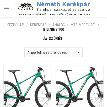
Skip
to
content
KEZDŐLAP
/
KERÉKPÁR
/
ANALÓG
/
MTB MEREV 29''
/
BIG.NINE 100
SZŰRÉS