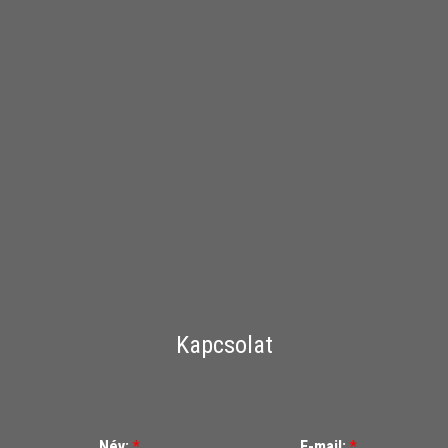
Kapcsolat
Név:
*
E-mail:
*