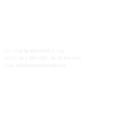
NÉMETH KERÉKPÁR SZAKÜZLET ÉS KERÉKPÁR
SZERVIZ
Cím:
1138 Bp NÉPFÜRDŐ U. 19/c
Tel/fax:
06-1-359-1832 | 06-20-934-4141
Email:
info@nemethkerekpar.hu
Nyári nyitva tartás
(Március 1. – Október 31.)
hétfő: 10:00-18:00
kedd: 11:00-18:00
szerda- péntek: 10:00-18:00
szombat: 10:00-13:00