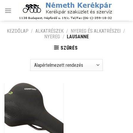
Skip
to
content
KEZDŐLAP
/
ALKATRÉSZEK
/
NYEREG ÉS ALKATRÉSZEI
/
NYEREG
/
LAUSANNE
SZŰRÉS