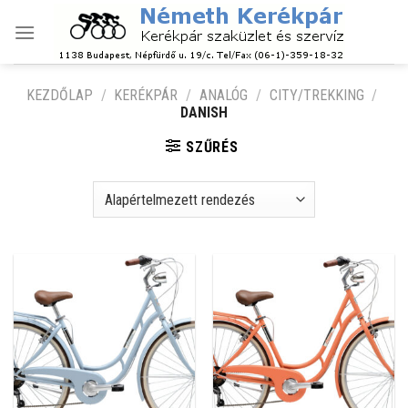
Skip
to
content
KEZDŐLAP
/
KERÉKPÁR
/
ANALÓG
/
CITY/TREKKING
/
DANISH
SZŰRÉS