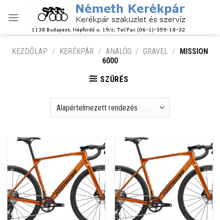
Skip
to
content
KEZDŐLAP
/
KERÉKPÁR
/
ANALÓG
/
GRAVEL
/
MISSION
6000
SZŰRÉS