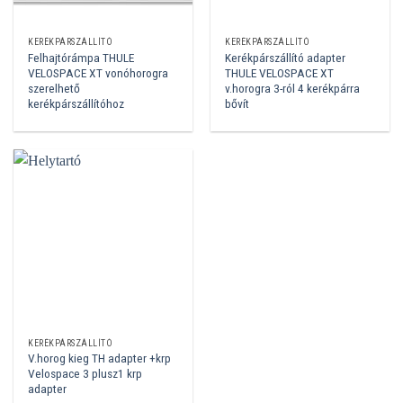
KERÉKPÁRSZÁLLÍTÓ
KERÉKPÁRSZÁLLÍTÓ
Felhajtórámpa THULE
Kerékpárszállító adapter
VELOSPACE XT vonóhorogra
THULE VELOSPACE XT
szerelhető
v.horogra 3-ról 4 kerékpárra
kerékpárszállítóhoz
bővít
KERÉKPÁRSZÁLLÍTÓ
V.horog kieg TH adapter +krp
Velospace 3 plusz1 krp
adapter