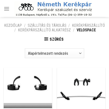
Skip
to
content
KEZDŐLAP
/
SZÁLLÍTÁS ÉS TÁROLÁS
/
KERÉKPÁRSZÁLLÍTÓ
/
KERÉKPÁRSZÁLLÍTÓ ALKATRÉSZ
/
VELOSPACE
SZŰRÉS