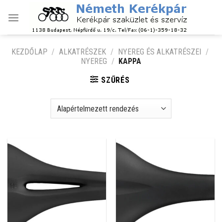
Skip
to
content
KEZDŐLAP
/
ALKATRÉSZEK
/
NYEREG ÉS ALKATRÉSZEI
/
NYEREG
/
KAPPA
SZŰRÉS