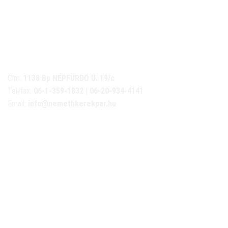
NÉMETH KERÉKPÁR SZAKÜZLET ÉS KERÉKPÁR
SZERVIZ
Cím:
1138 Bp NÉPFÜRDŐ U. 19/c
Tel/fax:
06-1-359-1832 | 06-20-934-4141
Email:
info@nemethkerekpar.hu
Nyári nyitva tartás
(Március 1. – Október 31.)
hétfő: 10:00-18:00
kedd: 11:00-18:00
szerda- péntek: 10:00-18:00
szombat: 10:00-13:00