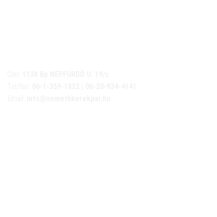
NÉMETH KERÉKPÁR SZAKÜZLET ÉS KERÉKPÁR
SZERVIZ
Cím:
1138 Bp NÉPFÜRDŐ U. 19/c
Tel/fax:
06-1-359-1832 | 06-20-934-4141
Email:
info@nemethkerekpar.hu
Nyári nyitva tartás
(Március 1. – Október 31.)
hétfő: 10:00-18:00
kedd: 11:00-18:00
szerda- péntek: 10:00-18:00
szombat: 10:00-13:00