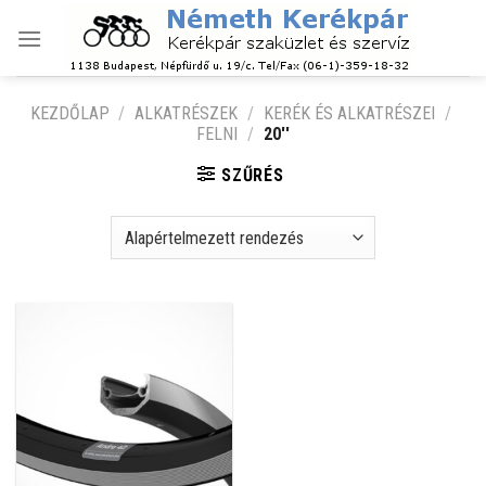
Skip
to
content
KEZDŐLAP
/
ALKATRÉSZEK
/
KERÉK ÉS ALKATRÉSZEI
/
FELNI
/
20''
SZŰRÉS