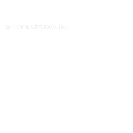
NÉMETH KERÉKPÁR SZAKÜZLET ÉS KERÉKPÁR
SZERVIZ
Cím:
1138 Bp NÉPFÜRDŐ U. 19/c
Tel/fax:
06-1-359-1832 | 06-20-934-4141
Email:
info@nemethkerekpar.hu
Nyári nyitva tartás
(Március 1. – Október 31.)
hétfő: 10:00-18:00
kedd: 11:00-18:00
szerda- péntek: 10:00-18:00
szombat: 10:00-13:00
Téli nyitva tartás