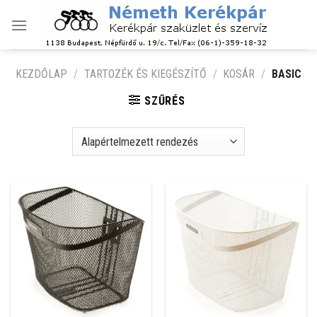
Skip
to
content
KEZDŐLAP
/
TARTOZÉK ÉS KIEGÉSZÍTŐ
/
KOSÁR
/
BASIC
SZŰRÉS