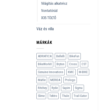
Világítás alkatrész
Vontatórúd
X35 TÖLTŐ
Váz és villa
MÁRKÁK
ADRIATICA
Bellelli
BikeFun
BikeWorkX
Bryton
Cross
CST
Genuine Innovations
KMC
M-BIKE
Mahle
MERIDA
Prologo
Ritchey
Ryde
Sapim
Sigma
Slime
Tektro
Thule
Trail-Gator