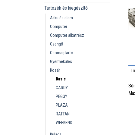
Tartozék és kiegészítő
Akku és elem
Computer
Computer alkatrész
Csengő
Csomagtartó
Gyermekülés
Kosár
LEÍ
Basic
Sűr
CARRY
Max
PEGGY
PLAZA
RATTAN
WEEKEND
Kulacs