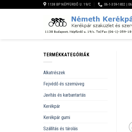
Skip
1138 BP NÉPFÜRDŐ U. 19/C
06-1-359-1832 | 0
to
content
TERMÉKKATEGÓRIÁK
Alkatrészek
Fejvédő és szemüveg
Javítás és karbantartás
Kerékpár
Kerékpár gumi
Szállítás és tárolás