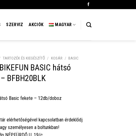
S
SZERVIZ
AKCIÓK
MAGYAR
/
TARTOZÉK ÉS KIEGÉSZÍTŐ
/
KOSÁR
/
BASIC
 BIKEFUN BASIC hátsó
e – BFBH20BLK
átsó Basic fekete – 12db/doboz
tár elérhetőségével kapcsolatban érdeklődj
vagy személyesen a boltunkban!
 Bp NÉPFÜRDŐ U. 19/c