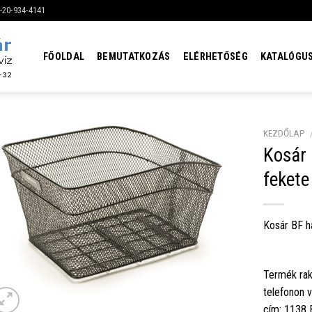
6-20-934-4141
FŐOLDAL
BEMUTATKOZÁS
ELÉRHETŐSÉG
KATALÓGU
KEZDŐLAP
Kosár
feket
Kosár BF h
Termék rak
telefonon 
cím: 1138