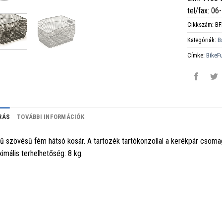
tel/fax: 0
Cikkszám:
BF
Kategóriák:
B
Címke:
BikeF
RÁS
TOVÁBBI INFORMÁCIÓK
ű szövésű fém hátsó kosár. A tartozék tartókonzollal a kerékpár csoma
imális terhelhetőség: 8 kg.