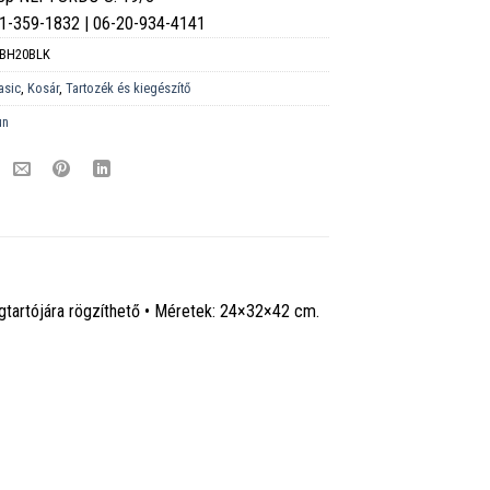
6-1-359-1832 | 06-20-934-4141
BH20BLK
asic
,
Kosár
,
Tartozék és kiegészítő
un
gtartójára rögzíthető • Méretek: 24×32×42 cm.