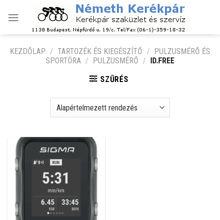
Skip
to
content
KEZDŐLAP
/
TARTOZÉK ÉS KIEGÉSZÍTŐ
/
PULZUSMÉRŐ ÉS
SPORTÓRA
/
PULZUSMÉRŐ
/
ID.FREE
SZŰRÉS