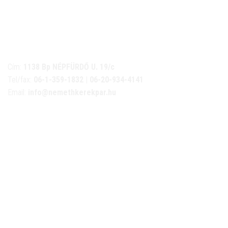
NÉMETH KERÉKPÁR SZAKÜZLET ÉS KERÉKPÁR
SZERVIZ
Cím:
1138 Bp NÉPFÜRDŐ U. 19/c
Tel/fax:
06-1-359-1832 | 06-20-934-4141
Email:
info@nemethkerekpar.hu
Nyári nyitva tartás
(Március 1. – Október 31.)
hétfő: 10:00-18:00
kedd: 11:00-18:00
szerda- péntek: 10:00-18:00
szombat: 10:00-13:00