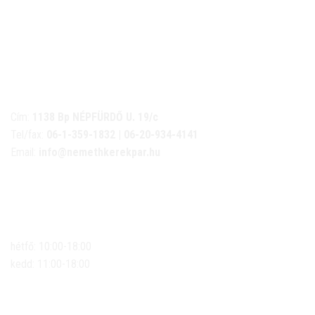
NÉMETH KERÉKPÁR SZAKÜZLET ÉS KERÉKPÁR
SZERVIZ
Cím:
1138 Bp NÉPFÜRDŐ U. 19/c
Tel/fax:
06-1-359-1832 | 06-20-934-4141
Email:
info@nemethkerekpar.hu
Nyári nyitva tartás
(Március 1. – Október 31.)
hétfő: 10:00-18:00
kedd: 11:00-18:00
szerda- péntek: 10:00-18:00
szombat: 10:00-13:00