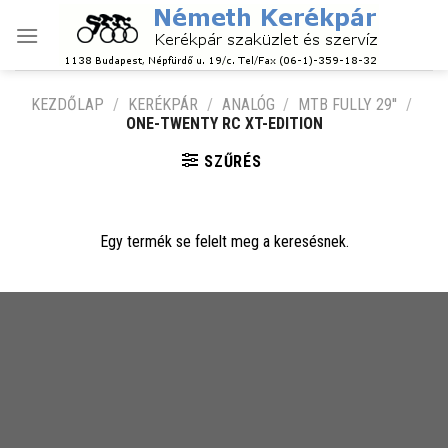
Skip
to
content
KEZDŐLAP
/
KERÉKPÁR
/
ANALÓG
/
MTB FULLY 29''
/
ONE-TWENTY RC XT-EDITION
SZŰRÉS
Egy termék se felelt meg a keresésnek.