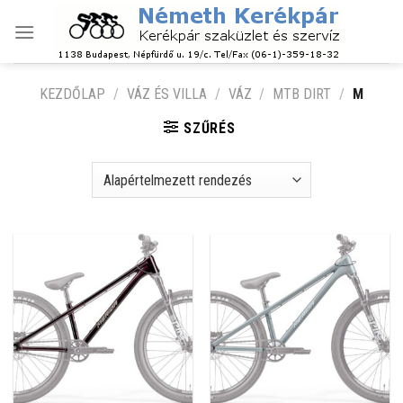
Skip
to
content
KEZDŐLAP
/
VÁZ ÉS VILLA
/
VÁZ
/
MTB DIRT
/
M
SZŰRÉS