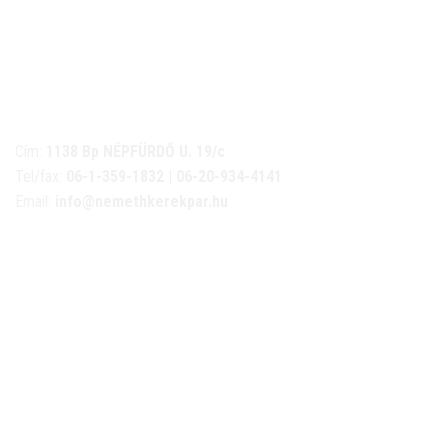
NÉMETH KERÉKPÁR SZAKÜZLET ÉS KERÉKPÁR
SZERVIZ
Cím:
1138 Bp NÉPFÜRDŐ U. 19/c
Tel/fax:
06-1-359-1832 | 06-20-934-4141
Email:
info@nemethkerekpar.hu
Nyári nyitva tartás
(Március 1. – Október 31.)
hétfő: 10:00-18:00
kedd: 11:00-18:00
szerda- péntek: 10:00-18:00
szombat: 10:00-13:00