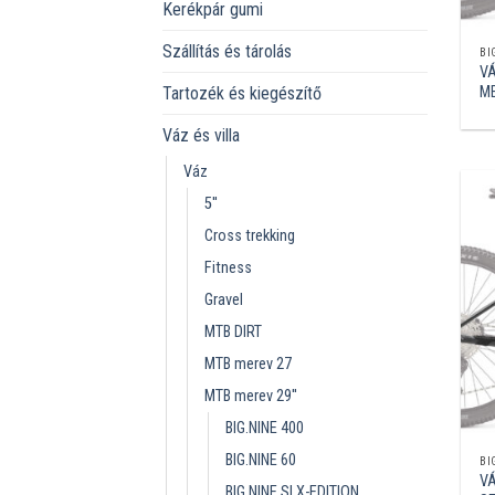
Kerékpár gumi
Szállítás és tárolás
BI
VÁ
ME
Tartozék és kiegészítő
Váz és villa
Váz
5''
Cross trekking
Fitness
Gravel
MTB DIRT
MTB merev 27
MTB merev 29''
BIG.NINE 400
BIG.NINE 60
BI
VÁ
BIG.NINE SLX-EDITION