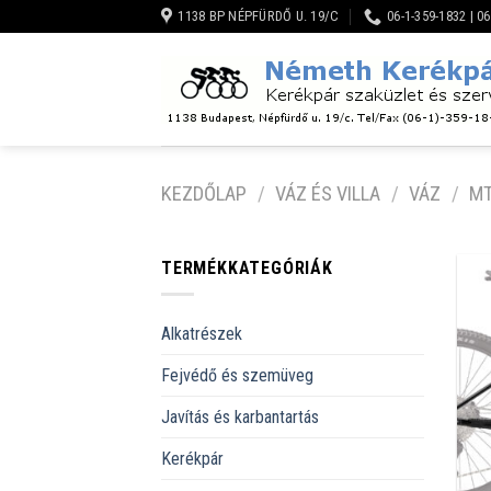
Skip
1138 BP NÉPFÜRDŐ U. 19/C
06-1-359-1832 | 0
to
content
KEZDŐLAP
/
VÁZ ÉS VILLA
/
VÁZ
/
MT
TERMÉKKATEGÓRIÁK
Alkatrészek
Fejvédő és szemüveg
Javítás és karbantartás
Kerékpár