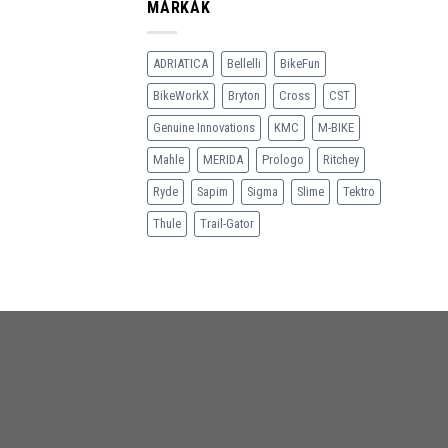
MÁRKÁK
ADRIATICA
Bellelli
BikeFun
BikeWorkX
Bryton
Cross
CST
Genuine Innovations
KMC
M-BIKE
Mahle
MERIDA
Prologo
Ritchey
Ryde
Sapim
Sigma
Slime
Tektro
Thule
Trail-Gator