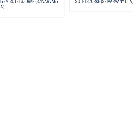
ELYEM SÖTÉTSZÜRKE (SZIVÁRVÁNY
SÖTÉTSZÜRKE (SZIVÁRVÁNY LILA
LA)