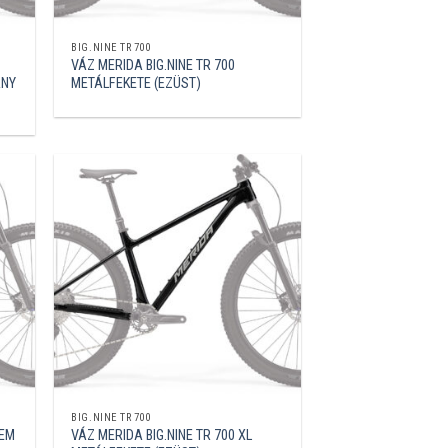
BIG.NINE TR 700
VÁZ MERIDA BIG.NINE TR 700
ÁNY
METÁLFEKETE (EZÜST)
BIG.NINE TR 700
YEM
VÁZ MERIDA BIG.NINE TR 700 XL