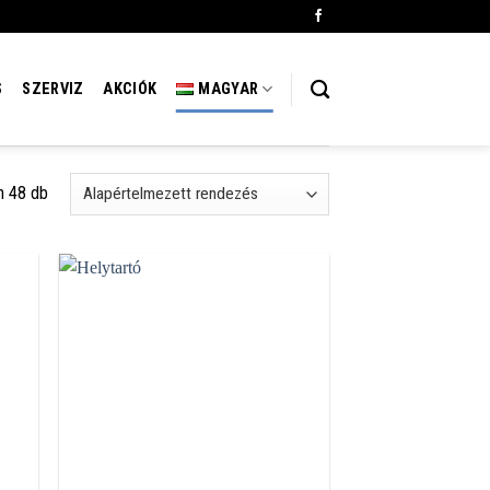
S
SZERVIZ
AKCIÓK
MAGYAR
n 48 db