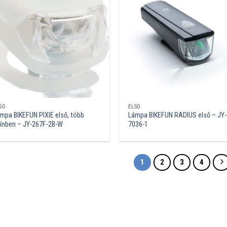
SŐ
ELSŐ
mpa BIKEFUN PIXIE első, több
Lámpa BIKEFUN RADIUS első – JY-
ínben – JY-267F-2B-W
7036-1
1
2
3
4