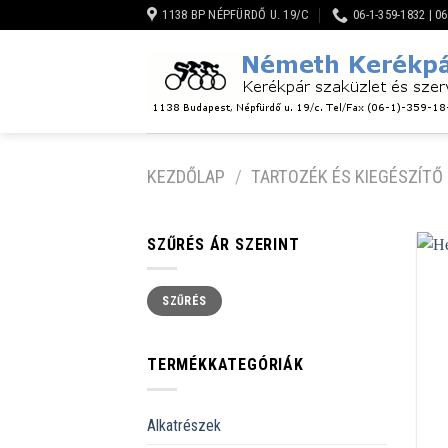
Skip
1138 BP NÉPFÜRDŐ U. 19/C
06-1-359-1832 | 0
to
content
KEZDŐLAP
/
TARTOZÉK ÉS KIEGÉSZÍTŐ
SZŰRÉS ÁR SZERINT
Min
Max
SZŰRÉS
ár
ár
TERMÉKKATEGÓRIÁK
Alkatrészek