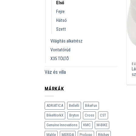
Első
Fejre
Hátsó
Szett
Világítás alkatrész
Vontatórúd
X35 TÖLTŐ
EL
Lá
Váz és villa
sz
MÁRKÁK
ADRIATICA
Bellelli
BikeFun
BikeWorkX
Bryton
Cross
CST
Genuine Innovations
KMC
M-BIKE
Mahle
MERIDA
Prologo
Ritchey