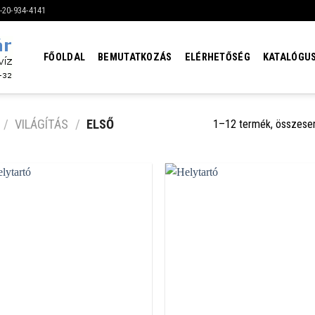
6-20-934-4141
FŐOLDAL
BEMUTATKOZÁS
ELÉRHETŐSÉG
KATALÓGU
/
VILÁGÍTÁS
/
ELSŐ
1–12 termék, összese