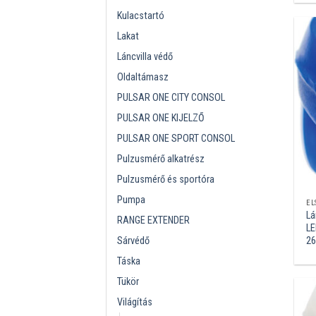
Kulacstartó
Lakat
Láncvilla védő
Oldaltámasz
PULSAR ONE CITY CONSOL
PULSAR ONE KIJELZŐ
PULSAR ONE SPORT CONSOL
Pulzusmérő alkatrész
Pulzusmérő és sportóra
Pumpa
EL
Lá
RANGE EXTENDER
LE
Sárvédő
26
Táska
Tükör
Világítás