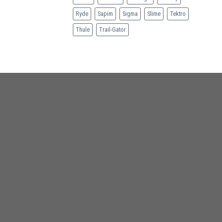
Ryde
Sapim
Sigma
Slime
Tektro
Thule
Trail-Gator