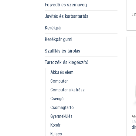
Fejvédő és szemüveg
EL
Javítás és karbantartás
Kerékpár
Kerékpár gumi
Szállítás és tárolás
Tartozék és kiegészítő
Akku és elem
Computer
Computer alkatrész
Csengő
Csomagtartó
Gyermekülés
A
Lá
Kosár
di
Kulacs