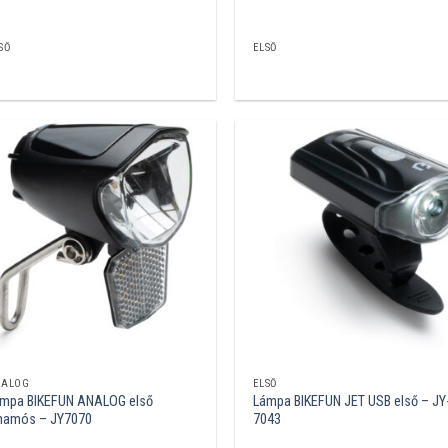
SŐ
ELSŐ
NALOG
ELSŐ
mpa BIKEFUN ANALOG első
Lámpa BIKEFUN JET USB első – JY
namós – JY7070
7043