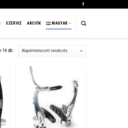
S
SZERVIZ
AKCIÓK
MAGYAR
n 14 db