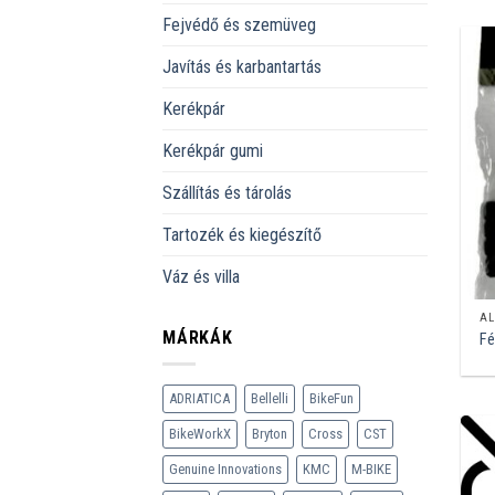
Fejvédő és szemüveg
Javítás és karbantartás
Kerékpár
Kerékpár gumi
Szállítás és tárolás
Tartozék és kiegészítő
Váz és villa
AL
MÁRKÁK
Fé
ADRIATICA
Bellelli
BikeFun
BikeWorkX
Bryton
Cross
CST
Genuine Innovations
KMC
M-BIKE