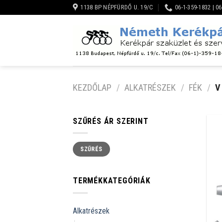
Skip
1138 BP NÉPFÜRDŐ U. 19/C
06-1-359-1832 | 0
to
content
KEZDŐLAP
/
ALKATRÉSZEK
/
FÉK
/
V
SZŰRÉS ÁR SZERINT
Min
Max
SZŰRÉS
ár
ár
TERMÉKKATEGÓRIÁK
Alkatrészek