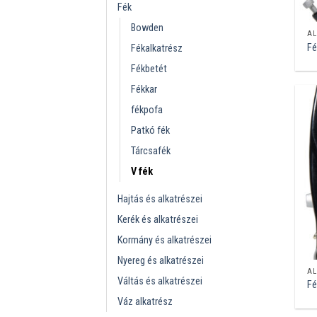
Fék
Bowden
AL
Fé
Fékalkatrész
Fékbetét
Fékkar
fékpofa
Patkó fék
Tárcsafék
V fék
Hajtás és alkatrészei
Kerék és alkatrészei
Kormány és alkatrészei
Nyereg és alkatrészei
AL
Váltás és alkatrészei
Fé
Váz alkatrész