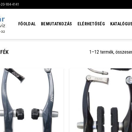
6-20-934-4141
FŐOLDAL
BEMUTATKOZÁS
ELÉRHETŐSÉG
KATALÓGU
 FÉK
1–12 termék, összese