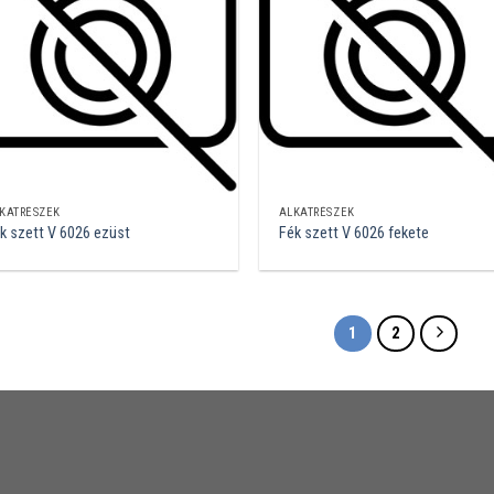
KATRÉSZEK
ALKATRÉSZEK
k szett V 6026 ezüst
Fék szett V 6026 fekete
1
2