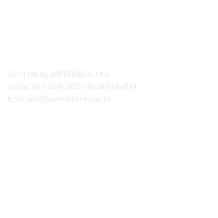
NÉMETH KERÉKPÁR SZAKÜZLET ÉS KERÉKPÁR
SZERVIZ
Cím:
1138 Bp NÉPFÜRDŐ U. 19/c
Tel/fax:
06-1-359-1832 | 06-20-934-4141
Email:
info@nemethkerekpar.hu
Nyári nyitva tartás
(Március 1. – Október 31.)
hétfő: 10:00-18:00
kedd: 11:00-18:00
szerda- péntek: 10:00-18:00
szombat: 10:00-13:00