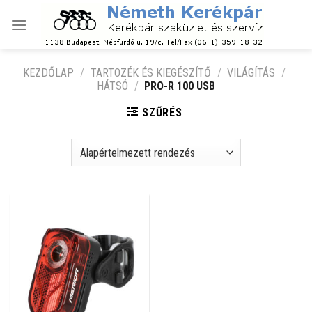
Skip
to
content
KEZDŐLAP
/
TARTOZÉK ÉS KIEGÉSZÍTŐ
/
VILÁGÍTÁS
/
HÁTSÓ
/
PRO-R 100 USB
SZŰRÉS