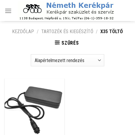
Skip
to
content
KEZDŐLAP
/
TARTOZÉK ÉS KIEGÉSZÍTŐ
/
X35 TÖLTŐ
SZŰRÉS