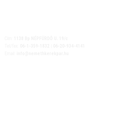
NÉMETH KERÉKPÁR SZAKÜZLET ÉS KERÉKPÁR
SZERVIZ
Cím:
1138 Bp NÉPFÜRDŐ U. 19/c
Tel/fax:
06-1-359-1832 | 06-20-934-4141
Email:
info@nemethkerekpar.hu
Nyári nyitva tartás
(Március 1. – Október 31.)
hétfő: 10:00-18:00
kedd: 11:00-18:00
szerda- péntek: 10:00-18:00
szombat: 10:00-13:00