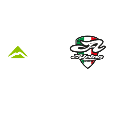
KÜZLET ÉS
Nyári nyitva tartás
(Március 1. – Október 31.)
hétfő: 10:00-18:00
kedd: 11:00-18:00