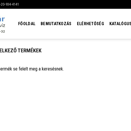
6-20-934-4141
FŐOLDAL
BEMUTATKOZÁS
ELÉRHETŐSÉG
KATALÓGU
DELKEZŐ TERMÉKEK
termék se felelt meg a keresésnek.