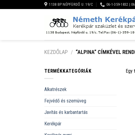
Skip
1138 BP NÉPFÜRDŐ U. 19/C
06-1-359-1832 | 0
to
content
KEZDŐLAP
/
“ALPINA” CÍMKÉVEL REN
TERMÉKKATEGÓRIÁK
Egy 
Alkatrészek
Fejvédő és szemüveg
Javítás és karbantartás
Kerékpár