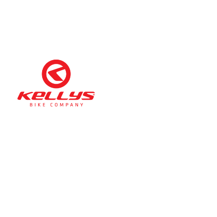
Téli nyitva tartás
(November 1. – Február 28.)
hétfő-péntek: 11:00-17:00
szombat: 10:00-13:00