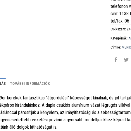
telefonon 
cím: 1138
tel/fax: 0
Cikkszám:
24
Kategóriák:
A
Címke:
MERI
RÁS
TOVÁBBI INFORMÁCIÓK
9er kerekek fantasztikus "átgördülési" képességet kínálnak, és jól tart
ékpáros kiránduláshoz. A dupla csuklós alumínium vázat légrugós villáv
táslánccal párosítjuk a kényelem, az irányíthatóság és a sebességtarto
egyenesedettebb vezetési pozíció a gyorsabb modelljeinkhez képest kevés
ttünk álló dolgok láthatóságát is.