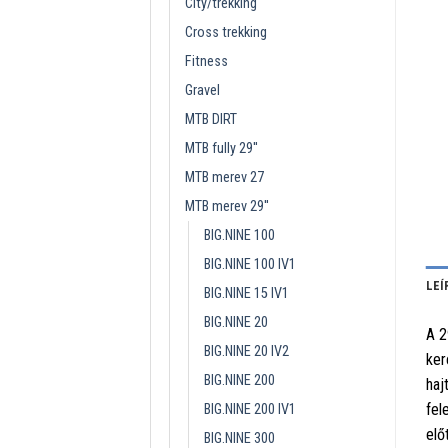
City/trekking
Cross trekking
Fitness
Gravel
MTB DIRT
MTB fully 29''
MTB merev 27
MTB merev 29''
BIG.NINE 100
BIG.NINE 100 IV1
LEÍ
BIG.NINE 15 IV1
BIG.NINE 20
A 2
BIG.NINE 20 IV2
ker
BIG.NINE 200
haj
fel
BIG.NINE 200 IV1
elő
BIG.NINE 300