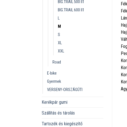
BIG.TRAIL 500 II1
Fék
BIG.TRAIL 600 II1
Fék
Lán
L
Haj
M
Haj
S
Vál
XL
Fog
XXL
Ped
Kor
Road
Kor
E-bike
Kor
Gyermek
Kor
Agy
VERSENY-ORSZÁGÚTI
Kerékpár gumi
Szállítás és tárolás
Tartozék és kiegészítő