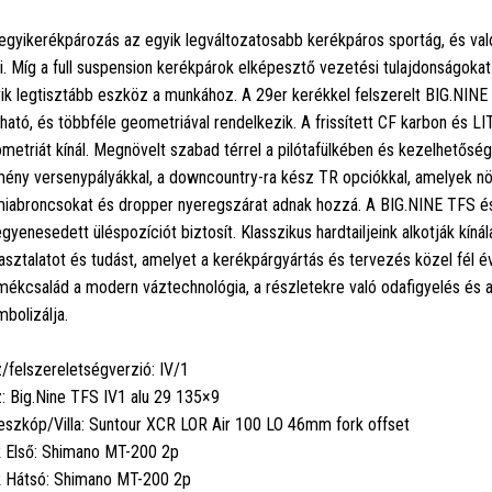
egyikerékpározás az egyik legváltozatosabb kerékpáros sportág, és való
eti. Míg a full suspension kerékpárok elképesztő vezetési tulajdonságokat 
ik legtisztább eszköz a munkához. A 29er kerékkel felszerelt BIG.NINE k
ható, és többféle geometriával rendelkezik. A frissített CF karbon és 
metriát kínál. Megnövelt szabad térrel a pilótafülkében és kezelhetőség
ény versenypályákkal, a downcountry-ra kész TR opciókkal, amelyek növel
iabroncsokat és dropper nyeregszárat adnak hozzá. A BIG.NINE TFS 
egyenesedett üléspozíciót biztosít. Klasszikus hardtailjeink alkotják kín
asztalatot és tudást, amelyet a kerékpárgyártás és tervezés közel fél 
mékcsalád a modern váztechnológia, a részletekre való odafigyelés és
mbolizálja.
/felszereletségverzió: IV/1
: Big.Nine TFS IV1 alu 29 135×9
eszkóp/Villa: Suntour XCR LOR Air 100 LO 46mm fork offset
 Első: Shimano MT-200 2p
 Hátsó: Shimano MT-200 2p