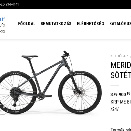
6-20-934-4141
FŐOLDAL
BEMUTATKOZÁS
ELÉRHETŐSÉG
KATALÓGU
KEZDŐLAP
MERID
SÖTÉT
Ft
379 900
KRP ME BI
/24/
Termék rak