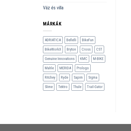
Váz és villa
MÁRKÁK
ADRIATICA
Bellelli
BikeFun
BikeWorkX
Bryton
Cross
CST
Genuine Innovations
KMC
M-BIKE
Mahle
MERIDA
Prologo
Ritchey
Ryde
Sapim
Sigma
Slime
Tektro
Thule
Trail-Gator