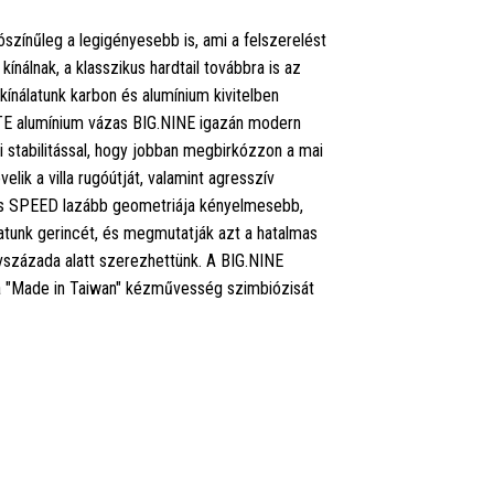
színűleg a legigényesebb is, ami a felszerelést
kínálnak, a klasszikus hardtail továbbra is az
ínálatunk karbon és alumínium kivitelben
LITE alumínium vázas BIG.NINE igazán modern
i stabilitással, hogy jobban megbirkózzon a mai
ik a villa rugóútját, valamint agresszív
és SPEED lazább geometriája kényelmesebb,
álatunk gerincét, és megmutatják azt a hatalmas
évszázada alatt szerezhettünk. A BIG.NINE
 a "Made in Taiwan" kézművesség szimbiózisát