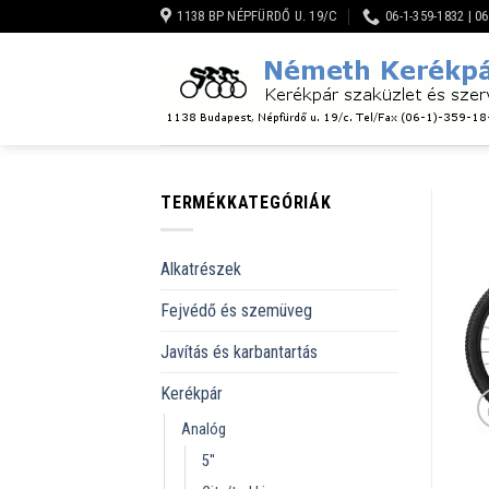
Skip
1138 BP NÉPFÜRDŐ U. 19/C
06-1-359-1832 | 0
to
content
TERMÉKKATEGÓRIÁK
Alkatrészek
Fejvédő és szemüveg
Javítás és karbantartás
Kerékpár
Analóg
5''