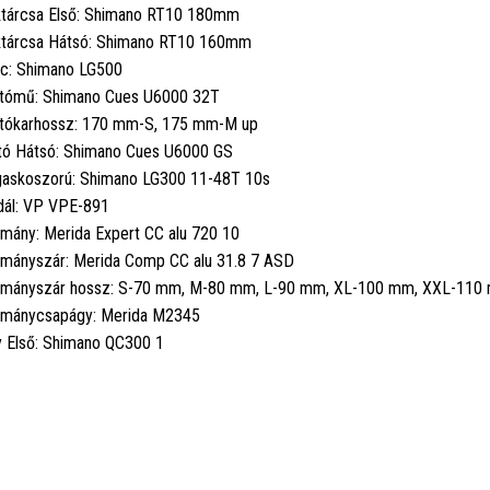
tárcsa Első: Shimano RT10 180mm
tárcsa Hátsó: Shimano RT10 160mm
c: Shimano LG500
tómű: Shimano Cues U6000 32T
tókarhossz: 170 mm-S, 175 mm-M up
tó Hátsó: Shimano Cues U6000 GS
askoszorú: Shimano LG300 11-48T 10s
ál: VP VPE-891
mány: Merida Expert CC alu 720 10
mányszár: Merida Comp CC alu 31.8 7 ASD
mányszár hossz: S-70 mm, M-80 mm, L-90 mm, XL-100 mm, XXL-110
mánycsapágy: Merida M2345
 Első: Shimano QC300 1