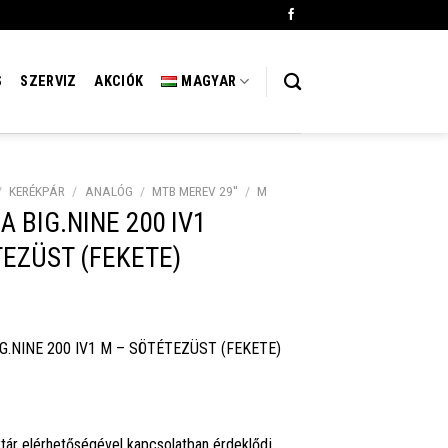
S
SZERVIZ
AKCIÓK
MAGYAR
/
KERÉKPÁR
/
ANALÓG
/
MTB MEREV 29''
/
M
A BIG.NINE 200 IV1
EZÜST (FEKETE)
G.NINE 200 IV1 M – SÖTÉTEZÜST (FEKETE)
tár elérhetőségével kapcsolatban érdeklődj