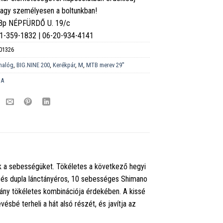
vagy személyesen a boltunkban!
 Bp NÉPFÜRDŐ U. 19/c
6-1-359-1832 | 06-20-934-4141
01326
nalóg
,
BIG.NINE 200
,
Kerékpár
,
M
,
MTB merev 29''
DA
ják a sebességüket. Tökéletes a következő hegyi
al és dupla lánctányéros, 10 sebességes Shimano
mány tökéletes kombinációja érdekében. A kissé
bé terheli a hát alsó részét, és javítja az