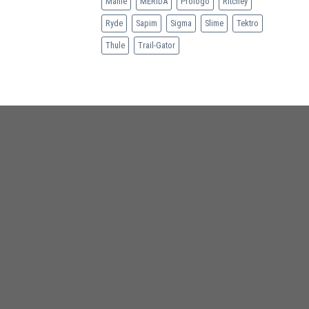
Mahle
MERIDA
Prologo
Ritchey
Ryde
Sapim
Sigma
Slime
Tektro
Thule
Trail-Gator