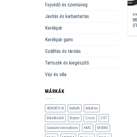
Fejvédő és szemüveg
A
Javítás és karbantartás
ME
(F
Kerékpár
Kerékpár gumi
Szállítás és tárolás
Tartozék és kiegészítő
Váz és villa
MÁRKÁK
ADRIATICA
Bellelli
BikeFun
BikeWorkX
Bryton
Cross
CST
Genuine Innovations
KMC
M-BIKE