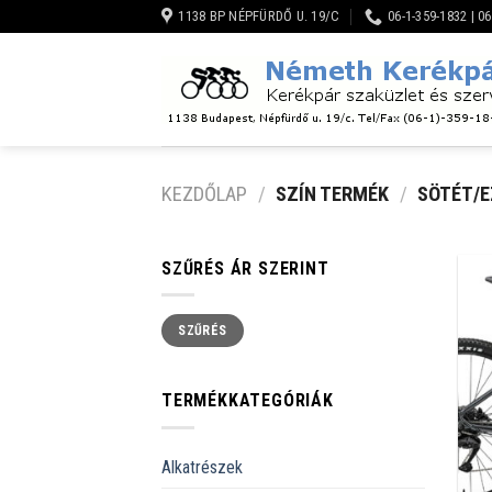
Skip
1138 BP NÉPFÜRDŐ U. 19/C
06-1-359-1832 | 0
to
content
KEZDŐLAP
/
SZÍN TERMÉK
/
SÖTÉT/E
SZŰRÉS ÁR SZERINT
Min
Max
SZŰRÉS
ár
ár
TERMÉKKATEGÓRIÁK
Alkatrészek